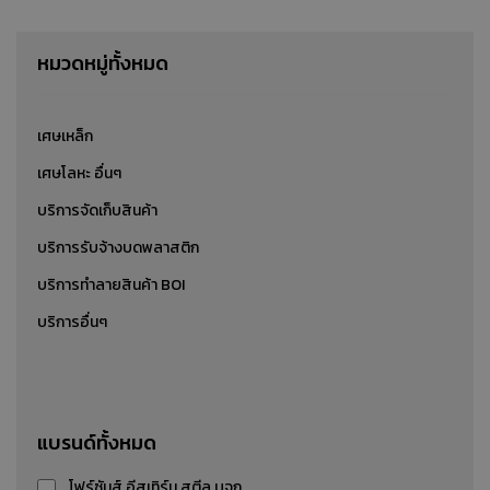
หมวดหมู่ทั้งหมด
เศษเหล็ก
เศษโลหะ อื่นๆ
บริการจัดเก็บสินค้า
บริการรับจ้างบดพลาสติก
บริการทำลายสินค้า BOI
บริการอื่นๆ
เศษเหล็กปั๊ม
แบรนด์ทั้งหมด
รับซื้อ-ขาย-ประมูล เศษเหล็กปั๊ม
โฟร์ซันส์ อีสเทิร์น สตีล บจก.