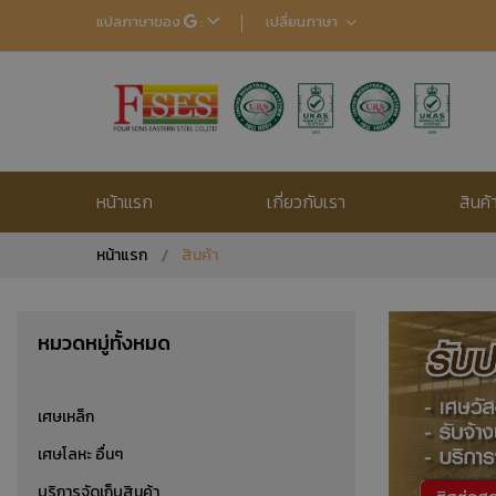
แปลภาษาของ
:
เปลี่ยนภาษา
EN
TH
JP
CN
หน้าแรก
เกี่ยวกับเรา
สินค้
หน้าแรก
สินค้า
หมวดหมู่ทั้งหมด
เศษเหล็ก
เศษโลหะ อื่นๆ
บริการจัดเก็บสินค้า