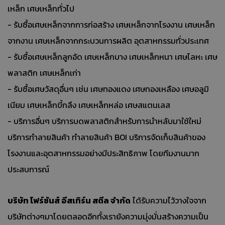
เหล็ก เศษเหล็กทั่วไป
- รับซื้อเศษเหล็กจากการก่อสร้าง เศษเหล็กจากโรงงาน เศษเหล็ก
จากงาน เศษเหล็กจากกระบวนการผลิต อุตสาหกรรมทั่วประเทศ
- รับซื้อเศษเหล็กลูกอัด เศษเหล็กบาง เศษเหล็กหนา เศษโลหะ เศษ
พลาสติก เศษเหล็กเก่า
- รับซื้อเศษวัสดุอื่นๆ เช่น เศษทองแดง เศษทองเหลือง เศษอลูมิ
เนียม เศษเหล็กขี้กลึง เศษเหล็กหล่อ เศษสแตนเลส
- บริการอื่นๆ บริการบดพลาสติกสำหรับการนำหลับมาใช้ใหม่
บริการทำลายสินค้า ทำลายสินค้า BOI บริการจัดเก็บสินค้าของ
โรงงานและอุตสาหกรรมอย่างมีประสิทธิภาพ โดยทีมงานมาก
ประสบการณ์
บริษัท โฟร์ซันส์ อีสเทิร์น สตีล จำกัด
ได้รับความไว้วางใจจาก
บริษัทต่างๆมาโดยตลอดอีกทั้งเรายังความมุ่งมั่นสร้างความเป็น