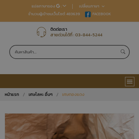
แปลภาษาของ
:
เปลี่ยนภาษา
จำนวนผู้เข้าชมเว็บไซต์ 483639
EN
FACEBOOK
TH
JP
CN
ติดต่อเรา
สายด่วนได้ที่ :
03-844-5244
หน้าแรก
เศษโลหะ อื่นๆ
เศษทองแดง