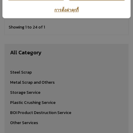
Storage Service
การตั้งค่าคุกกี้
Showing 1 to 24 of 1
All Category
Steel Scrap
Metal Scrap and Others
Storage Service
Plastic Crushing Service
BOI Product Destruction Service
Other Services