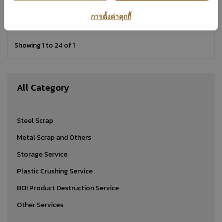
Other Services
การตั้งค่าคุกกี้
Showing 1 to 24 of 1
All Category
Steel Scrap
Metal Scrap and Others
Storage Service
Plastic Crushing Service
BOI Product Destruction Service
Other Services