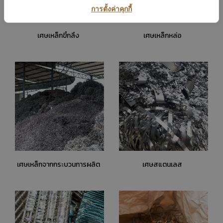
การตั้งค่าคุกกี้
เศษเหล็กขี้กลึง
เศษเหล็กหล่อ
เศษเหล็กจากกระบวนการผลิต
เศษสแตนเลส