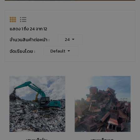
แสดง 1 ถึง 24 จาก 12
จำนวนสินค้าต่อหน้า :
24
จัดเรียงโดย :
Default