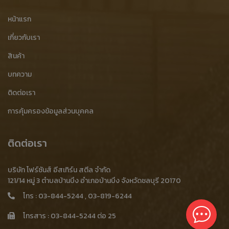
รับซื้อเศษเหล็กหล่อ ชลบุรี
รับซื้อเศษเหล็กเก่า
หน้าแรก
ขายเศษเหล็กเก่า
ประมูลเศษเหล็กเก่า
เกี่ยวกับเรา
รับซื้อเศษเหล็กหล่อจากโรงงาน
สินค้า
รับซื้อเศษเหล็กหล่ออุตสาหกรรม
เศษทองแดง
บทความ
ติดต่อเรา
รับซื้อเศษทองแดง
รับซื้อเศษทองแดง ราคาสูง
เศษเหล็กบาง
การคุ้มครองข้อมูลส่วนบุคคล
ขายเศษทองแดง
ประมูลเศษทองแดง
เศษเหล็ก,เศษเหล็กบาง
ร้านรับซื้อเศษทองแดง
ร้านขายเศษทองแดง
ติดต่อเรา
รายละเอียดสินค้า
ร้านประมูลเศษทองแดง
โรงงานประมูลเศษทองแดง
บริษัท โฟร์ซันส์ อีสเทิร์น สตีล จำกัด
โรงงานรับซื้อเศษทองแดง
รับซื้อเศษทองแดง ชลบุรี
121/14 หมู่ 3 ตำบลบ้านบึง อำเภอบ้านบึง จังหวัดชลบุรี 20170
โทร :
03-844-5244
,
03-819-6244
รับซื้อเศษอลูมิเนียมจากโรงงาน
โทรสาร : 03-844-5244 ต่อ 25
รับซื้อเศษทองแดงอุตสาหกรรม
รับซื้อเศษเหล็ก