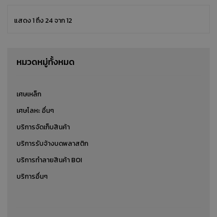
แสดง 1 ถึง 24 จาก 12
หมวดหมู่ทั้งหมด
เศษเหล็ก
เศษโลหะ อื่นๆ
บริการจัดเก็บสินค้า
บริการรับจ้างบดพลาสติก
บริการทำลายสินค้า BOI
บริการอื่นๆ