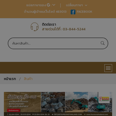
แปลภาษาของ
:
เปลี่ยนภาษา
จำนวนผู้เข้าชมเว็บไซต์ 483013
EN
FACEBOOK
TH
JP
CN
ติดต่อเรา
สายด่วนได้ที่ :
03-844-5244
หน้าแรก
สินค้า