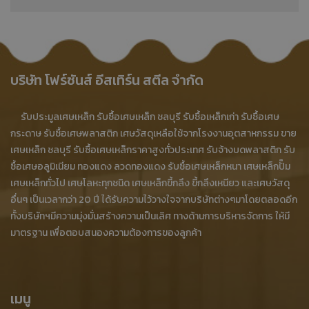
จัดเก็บสินค้าครบวงจร
รับจัดเก็บสินค้า
โกดังสต๊อกสินค้า
รับฝากสินค้า
รับฝากและจัดเก็บสินค้า
รับฝากสินค้าโรงงาน
รับฝากสินค้าอุตสาหกรรม
รับจัดเก็บสินค้าโรงงาน
บริษัท โฟร์ซันส์ อีสเทิร์น สตีล จำกัด
รับจัดเก็บสินค้าอุตสาหกรรม
บริการรับฝากสินค้า
รับประมูลเศษเหล็ก รับซื้อเศษเหล็ก ชลบุรี รับซื้อเหล็กเก่า รับซื้อเศษ
บริษัทรับฝากสินค้า
โรงงานรับฝากสินค้า
โกดังรับฝากสินค้า
กระดาษ รับซื้อเศษพลาสติก เศษวัสดุเหลือใช้จากโรงงานอุตสาหกรรม ขาย
เศษเหล็ก ชลบุรี รับซื้อเศษเหล็กราคาสูงทั่วประเทศ รับจ้างบดพลาสติก รับ
โกดังรับฝากสินค้า ราคาถูก
โกดังรับฝากสินค้า ชลบุรี
ซื้อเศษอลูมิเนียม ทองแดง ลวดทองแดง รับซื้อเศษเหล็กหนา เศษเหล็กปั๊ม
เศษเหล็กหล่อ
รับซื้อเศษเหล็กหล่อ
เศษเหล็กทั่วไป เศษโลหะทุกชนิด เศษเหล็กขี้กลึง ขี้กลึงเหนียว และเศษวัสดุ
อื่นๆ เป็นเวลากว่า 20 ปี ได้รับความไว้วางใจจากบริษัทต่างๆมาโดยตลอดอีก
รับซื้อเศษเหล็กหล่อ ราคาสูง
ขายเศษเหล็กหล่อ
ทั้งบริษัทฯมีความมุ่งมั่นสร้างความเป็นเลิศ ทางด้านการบริหารจัดการ ให้มี
มาตรฐาน เพื่อตอบสนองความต้องการของลูกค้า
ประมูลเศษเหล็กหล่อ
ร้านรับซื้อเศษเหล็กหล่อ
ร้านขายเศษเหล็กหล่อ
ร้านประมูลเศษเหล็กหล่อ
โรงงานเศษเหล็กหล่อ
โรงงานรับซื้อเศษเหล็กหล่อ
เมนู