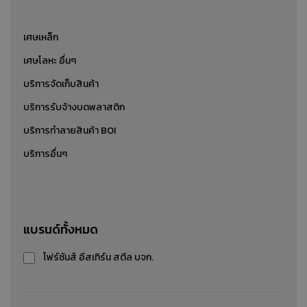
เศษเหล็ก
เศษโลหะ อื่นๆ
บริการจัดเก็บสินค้า
บริการรับจ้างบดพลาสติก
บริการทำลายสินค้า BOI
บริการอื่นๆ
เศษเหล็กหนา
แบรนด์ทั้งหมด
รับซื้อ-ขาย-ประมูล เศษเหล็กหนา
โฟร์ซันส์ อีสเทิร์น สตีล บจก.
รายละเอียดสินค้า